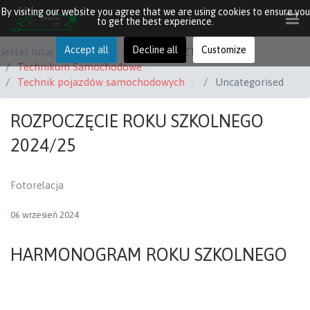
By visiting our website you agree that we are using cookies to ensure you
to get the best experience.
Accept all
Decline all
Customize
Jesteś tutaj:
START
KIERUNKI KSZTAŁCENIA
Technikum Samochodowe
Technik pojazdów samochodowych
Uncategorised
ROZPOCZĘCIE ROKU SZKOLNEGO
2024/25
Fotorelacja
06 wrzesień 2024
HARMONOGRAM ROKU SZKOLNEGO