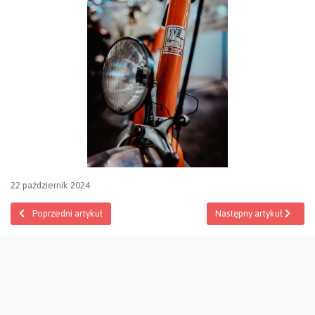
22 październik 2024
Poprzedni artykuł: 11 LISTOPADA
Następny artykuł: KOLE
Poprzedni artykuł
Następny artykuł