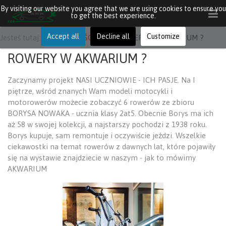
By visiting our website you agree that we are using cookies to ensure you
to get the best experience.
Accept all
Decline all
Customize
Jesteś tutaj:
AKTUALNOŚCI
ROWERY W AKWARIUM ?
ROWERY W AKWARIUM ?
Zaczynamy projekt NASI UCZNIOWIE - ICH PASJE. Na I
piętrze, wśród znanych Wam modeli motocykli i
motorowerów możecie zobaczyć 6 rowerów ze zbioru
BORYSA NOWAKA - ucznia klasy 2at5. Obecnie Borys ma ich
aż 58 w swojej kolekcji, a najstarszy pochodzi z 1938 roku.
Borys kupuje, sam remontuje i oczywiście jeździ. Wszelkie
ciekawostki na temat rowerów z dawnych lat, które pojawiły
się na wystawie znajdziecie w naszym - jak to mówimy
AKWARIUM